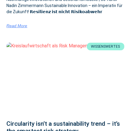
Nadin Zimmermann Sustainable Innovation – ein Imperativ für
die Zukunft! 𝗥𝗲𝘀𝗶𝗹𝗶𝗲𝗻𝘇 𝗶𝘀𝘁 𝗻𝗶𝗰𝗵𝘁 𝗥𝗶𝘀𝗶𝗸𝗼𝗮𝗯𝘄𝗲𝗵𝗿
Read More
WISSENSWERTES
Circularity isn’t a sustainability trend – it’s
the smartest risk strategy.