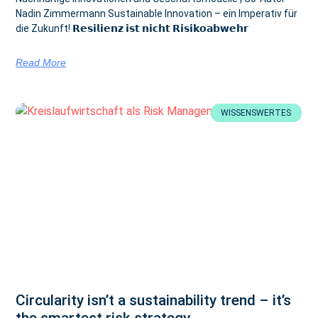
Nadin Zimmermann Sustainable Innovation – ein Imperativ für
die Zukunft! 𝗥𝗲𝘀𝗶𝗹𝗶𝗲𝗻𝘇 𝗶𝘀𝘁 𝗻𝗶𝗰𝗵𝘁 𝗥𝗶𝘀𝗶𝗸𝗼𝗮𝗯𝘄𝗲𝗵𝗿
Read More
WISSENSWERTES
Circularity isn’t a sustainability trend – it’s
the smartest risk strategy.