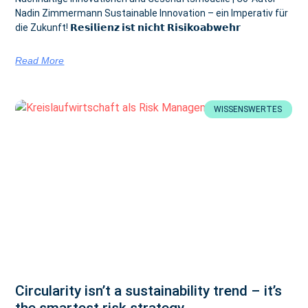
Nadin Zimmermann Sustainable Innovation – ein Imperativ für
die Zukunft! 𝗥𝗲𝘀𝗶𝗹𝗶𝗲𝗻𝘇 𝗶𝘀𝘁 𝗻𝗶𝗰𝗵𝘁 𝗥𝗶𝘀𝗶𝗸𝗼𝗮𝗯𝘄𝗲𝗵𝗿
Read More
WISSENSWERTES
Circularity isn’t a sustainability trend – it’s
the smartest risk strategy.